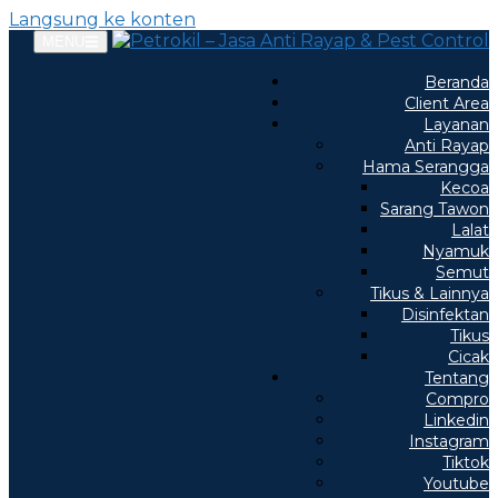
Langsung ke konten
MENU
Beranda
Client Area
Layanan
Anti Rayap
Hama Serangga
Kecoa
Sarang Tawon
Lalat
Nyamuk
Semut
Tikus & Lainnya
Disinfektan
Tikus
Cicak
Tentang
Compro
Linkedin
Instagram
Tiktok
Youtube