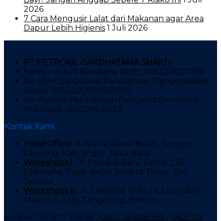
2026
7 Cara Mengusir Lalat dari Makanan agar Area
Dapur Lebih Higienis
1 Juli 2026
PT PETROKIL GARDHATAMA SHAKTI
Nomor Induk Berusaha (NIB): 1105220007296
No. Izin Operasional Perusahaan Pengendalian
Hama: 11052200072960001
No. Asosiasi Perusahaan Pengendalian Hama
Indonesia: AB.0008.0022
Kontak Kami
Head Office:
Jl. Nurul Abror No.45, Tengah,
Cibinong, Kab. Bogor, Jawa Barat
Workshops I
:
Jl. Pondok Baru Timur 23C,
Cijantung, Pasar Rebo, Jakarta Timur, DKI
Jakarta
Workshops II
:
Jl. Cendana III No.14, Cipondoh
Makmur, Kota Tangerang, Banten.
Kontak: 021 877 234 95 /
0821 36 888 555
/
0821 70