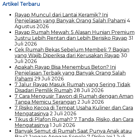
Artikel Terbaru
Rayap Muncul dari Lantai Keramik? Ini
Penjelasan yang Banyak Orang Salah Pahami
4
Agustus 2026
Rayap Rumah Mewah: 5 Alasan Hunian Premium
Justru Lebih Rentan dan Lebih Berisiko Rayap
31
Juli 2026
Cek Rumah Bekas Sebelum Membeli: 7 Bagian
yang Wajib Diperiksa dari Kerusakan Rayap
30
Juli 2026
Apakah Rayap Bisa Menembus Beton? Ini
Penjelasan Terbaik yang Banyak Orang Salah
Pahami
29 Juli 2026
7 Jalur Rayap Masuk Rumah yang Sering Tidak
Disadari Pemilik Rumah
28 Juli 2026
7 Cara Mengusir Tawon di Rumah dengan Aman
Tanpa Memicu Serangan
2 Juli 2026
7 Risiko Kecoa di Tempat Usaha Kuliner dan Cara
Mengatasinya
2 Juli 2026
Tikus di Plafon Rumah? 7 Tanda, Risiko, dan Cara
Mengatasinya
1 Juli 2026
Banyak Semut di Rumah Saat Punya Anak atau
Bayi? Jangan Anggap Sepele 7 Risiko Ini
1 Juli