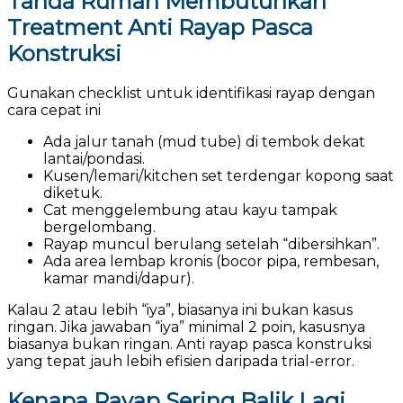
Tanda Rumah Membutuhkan
Treatment Anti Rayap Pasca
Konstruksi
Gunakan checklist untuk identifikasi rayap dengan
cara cepat ini
Ada jalur tanah (mud tube) di tembok dekat
lantai/pondasi.
Kusen/lemari/kitchen set terdengar kopong saat
diketuk.
Cat menggelembung atau kayu tampak
bergelombang.
Rayap muncul berulang setelah “dibersihkan”.
Ada area lembap kronis (bocor pipa, rembesan,
kamar mandi/dapur).
Kalau 2 atau lebih “iya”, biasanya ini bukan kasus
ringan. Jika jawaban “iya” minimal 2 poin, kasusnya
biasanya bukan ringan. Anti rayap pasca konstruksi
yang tepat jauh lebih efisien daripada trial-error.
Kenapa Rayap Sering Balik Lagi