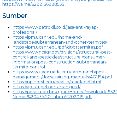
https://wa.me/6282136888555
Sumber
https://www.petrokil.co.id/jasa-anti-rayap-
profesional/
https://ipm.ucanr.edu/home-and-
landscape/subterranean-and-other-termites/
https://ipm.ucanr.edu/pdf/qt/qttermites.pdf
https://www.ncagr.gov/divisions/structural-pest-
control-and-pesticides/structural/consumer-
information/post-construction-subterranean-
termite-control
https://www.uaex.uada.edu/farm-ranch/pest-
management/docs/training-manuals/AG1154.pdf
https://npic.orst.edu/health/readlabel.html
https://ap-simpel.pertanian.go.id/
https://peraturan.bpk.go.id/Home/Download/19
Nomor%2043%20Tahun%202019.pdf